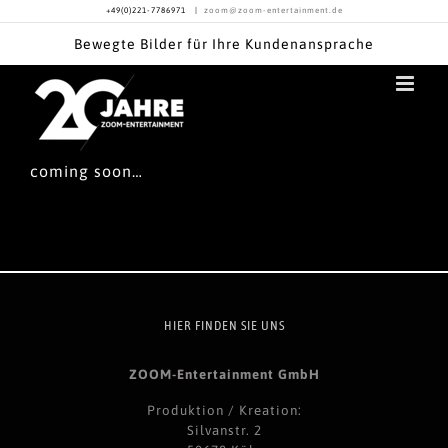
Skip
+49(0)221-7786971
|
zoom@zoom-entertainment.de
to
Bewegte Bilder für Ihre Kundenansprache
content
coming soon…
HIER FINDEN SIE UNS
ZOOM-Entertainment GmbH
Produktion / Kreation:
Silvanstr. 2